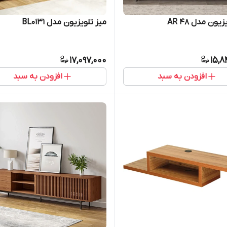
یون مدل AR 48
میز تلویزیون مدل BL0131
17,097,000
15,8
افزودن به سبد
افزودن به سبد