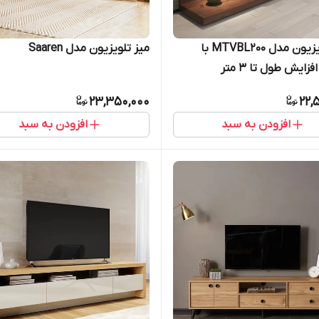
میز تلویزیون مدل MTVBL200 با
میز تلویزیون مدل Saaren
زایش طول تا 3 متر
23,350,000
22,
افزودن به سبد
افزودن به سبد