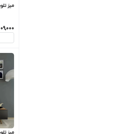
میز تلوی
009,000
میز تلویز