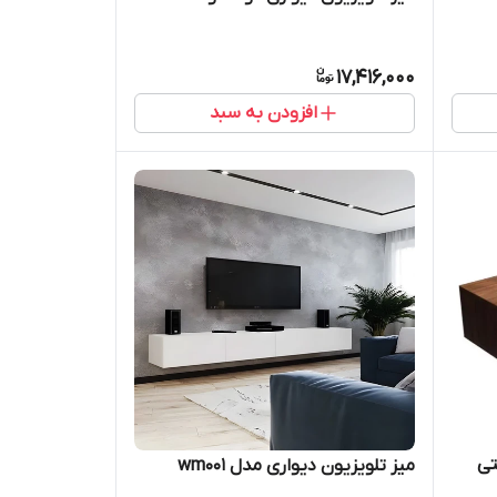
17,416,000
افزودن به سبد
تی
میز تلویزیون دیواری مدل wm001