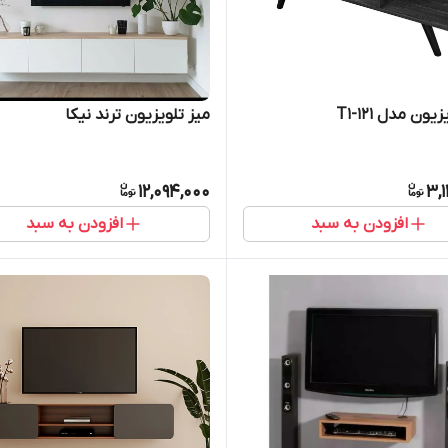
یون مدل T1-121
میز تلویزیون ترند نیکا
12,094,000
3,
افزودن به سبد
افزودن به سبد