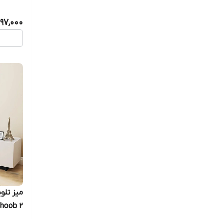
097,000
choob 2