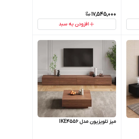
17,545,000
افزودن به سبد
میز تلویزیون مدل IKE4556