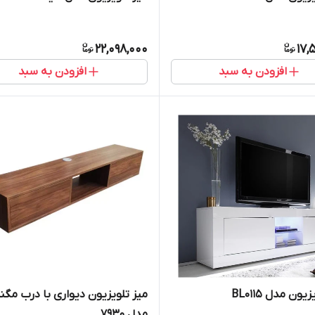
22,098,000
17,
افزودن به سبد
افزودن به سبد
یون مدل BL0115
میز تلویزیون دیواری با درب مگن
مدل ۷۹۳۰