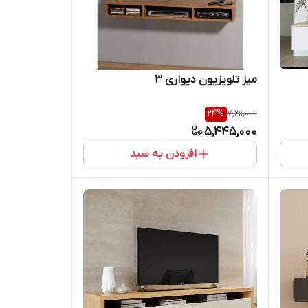
میز تلویزیون دیواری 3
24
%
7,211,000
5,445,000
افزودن به سبد