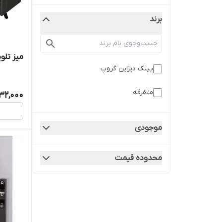
برند
میز تلویز
پینک دیزاین گروپ
متفرقه
132,000
موجودی
محدوده قیمت