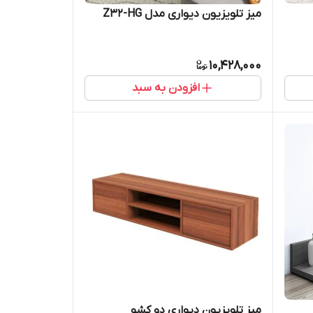
میز تلویزیون دیواری مدل Z32-HG
10,428,000
افزودن به سبد
میز تلویزیون دیواری دو کشو