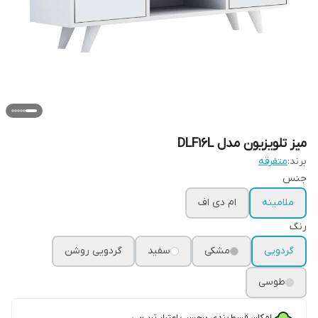
میز تلویزیون مدل DLF16L
برند:
متفرقه
جنس
ملامینه
ام دی اف
رنگ
گردویی
مشکی
سفید
گردویی روشن
طوسی
امکان قسط‌بندی برحسب اعتبار ترب‌پی