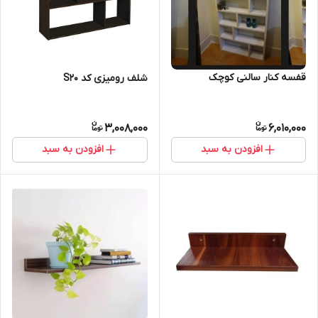
قفسه کنار سالنی کوچک
شلف رومیزی کد S20
3,008,000
6,010,000
افزودن به سبد
افزودن به سبد