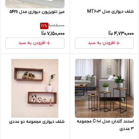
شلف دیواری مدل MT603
میز تلویزیون دیواری مدل 54211
9,085,000
21
%
7,150,000
4,730,000
افزودن به سبد
افزودن به سبد
استند گلدان مدل C-101 مجموعه
شلف دیواری مجموعه دو عددی
3 عددی