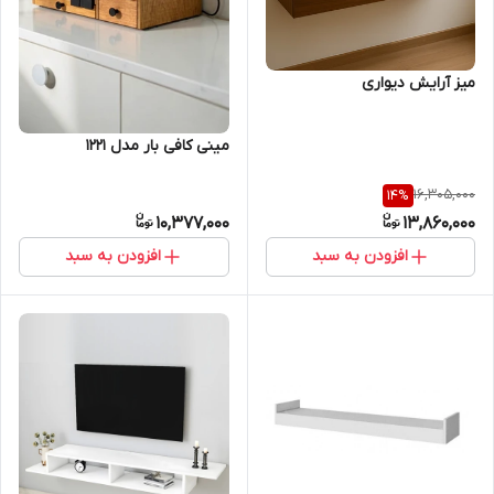
میز آرایش دیواری
مینی کافی بار مدل 1221
16,305,000
14
%
10,377,000
13,860,000
افزودن به سبد
افزودن به سبد