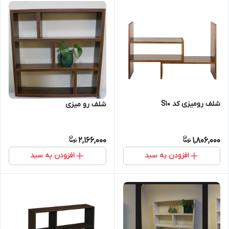
شلف رومیزی کد S10
شلف رو میزی
2,166,000
1,806,000
افزودن به سبد
افزودن به سبد