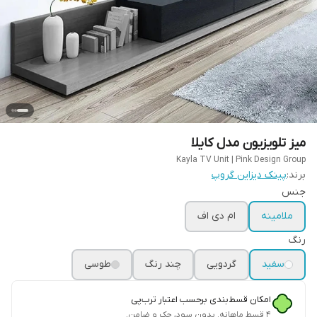
میز تلویزیون مدل کایلا
Kayla TV Unit | Pink Design Group
برند:
پینک دیزاین گروپ
جنس
ملامینه
ام دی اف
رنگ
سفید
گردویی
چند رنگ
طوسی
امکان قسط‌بندی برحسب اعتبار ترب‌پی
۴ قسط ماهانه. بدون سود، چک و ضامن.