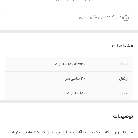
زمان آماده‌سازی
15
روز کاری
مشخصات
ابعاد
1۸۰x42x30 سانتی‌متر
ارتفاع
30 سانتی‌متر
طول
1۸0 سانتی‌متر
عرض
42 سانتی متر
توضیحات
وزن
55000 گرم
میز تلویزیون کایلا یک میز با قابلیت افزایش طول تا ۲۸۰ سانتی متر است
نوع کشو
مگنت‌دار