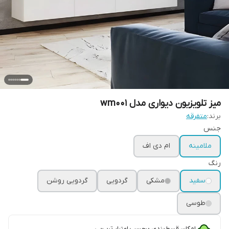
میز تلویزیون دیواری مدل wm001
برند:
متفرقه
جنس
ملامینه
ام دی اف
رنگ
سفید
مشکی
گردویی
گردویی روشن
طوسی
امکان قسط‌بندی برحسب اعتبار ترب‌پی