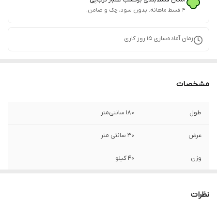
۴ قسط ماهانه. بدون سود، چک و ضامن.
زمان آماده‌سازی
15
روز کاری
مشخصات
طول
180 سانتی‌متر
عرض
30 سانتی متر
وزن
40 کیلو
نوع بازشو
مگنت‌دار
نظرات
تعداد بازشو
چهار عدد