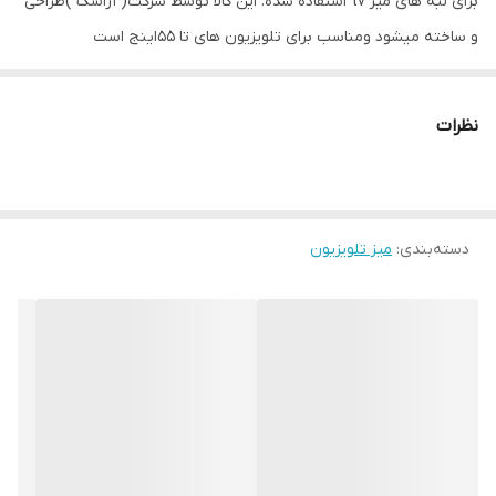
برای لبه های میز tv استفاده شده. این کالا توسط شرکت( آراسک )طراحی
و ساخته میشود ومناسب برای تلویزیون های تا 55اینج است
جنس پایه
چوب نراد
نظرات
دسته‌بندی
:
میز تلویزیون