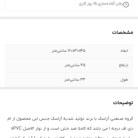
زمان آماده‌سازی
15
روز کاری
مشخصات
ابعاد
160x30x45 سانتی‌متر
ارتفاع
45 سانتی‌متر
طول
33 سانتی‌متر
عرض
160 سانتی متر
توضیحات
وزن
35000 گرم
گروه صنعتی آراسک با برند تولید شدیه آراسک جنس این محصول از ام
ارتفاع پایه
18
دی اف درجه 1 می باشد که کاملا ضد خش است و از نوار x2میل xPVC
ابعاد بسته‌بندی
165x50x35 سانتی‌متر