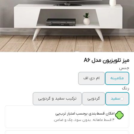
میز تلویزیون مدل A6
جنس
ملامینه
ام دی اف
رنگ
سفید
گردویی
ترکیب سفید و گردویی
امکان قسط‌بندی برحسب اعتبار ترب‌پی
۴ قسط ماهانه. بدون سود، چک و ضامن.