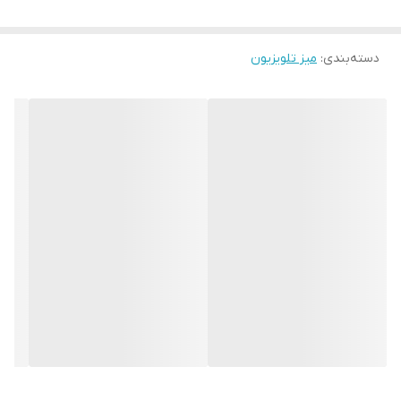
حداکثر طول
144
دسته‌بندی
:
میز تلویزیون
ابعاد بسته‌بندی
145x35x35 سانتی‌متر
ارتفاع
32 سانتی‌متر