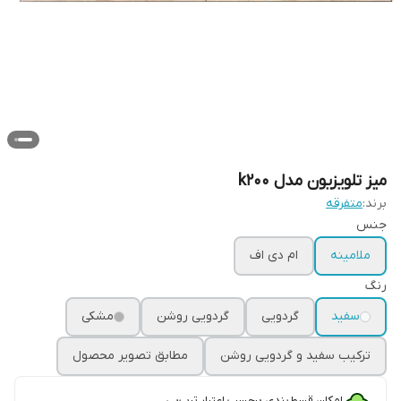
میز تلویزیون مدل k200
برند:
متفرقه
جنس
ملامینه
ام دی اف
رنگ
سفید
گردویی
گردویی روشن
مشکی
ترکیب سفید و گردویی روشن
مطابق تصویر محصول
امکان قسط‌بندی برحسب اعتبار ترب‌پی