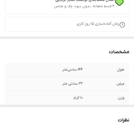
۴ قسط ماهانه. بدون سود، چک و ضامن.
زمان آماده‌سازی
15
روز کاری
مشخصات
طول
144 سانتی‌متر
عرض
32 سانتی متر
وزن
10 گرم
نوع کشو
مگنت‌دار درب داشبوردی
نظرات
تعداد کشو
یک عدد