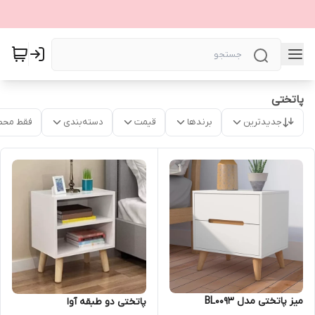
پاتختی
جدیدترین
برندها
قیمت
دسته‌بندی
فقط محص
میز پاتختی مدل BL0093
پاتختی دو طبقه آوا