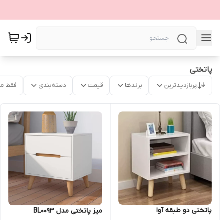
پاتختی
پربازدیدترین
برندها
قیمت
دسته‌بندی
فقط م
پاتختی دو طبقه آوا
میز پاتختی مدل BL0093