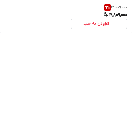
22,009,000
9
%
19,809,000
افزودن به سبد