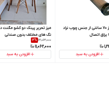
پایه میز 70 سانتی از جنس چوب نراد
 یراق اتصال
نگ های مختلف بدون صندلی
14
%
13,013,000
11,062,000
1,
افزودن به سبد
افزودن به سبد