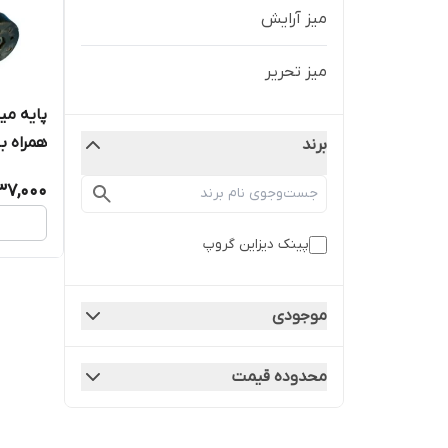
میز آرایش
میز تحریر
همراه با
برند
237,000
پینک دیزاین گروپ
موجودی
محدوده قیمت