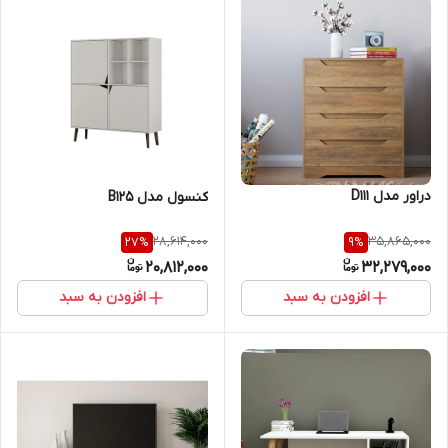
دراور مدل D111
کنسول مدل B125
28,614,000
35,865,000
27
%
9
%
20,812,000
32,279,000
افزودن به سبد
افزودن به سبد