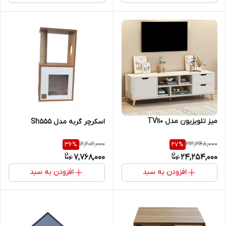
میز تلویزیون مدل TV110
اسکرچر گربه مدل Sh555
12,202,000
33,348,000
36
%
27
%
7,768,000
24,254,000
افزودن به سبد
افزودن به سبد