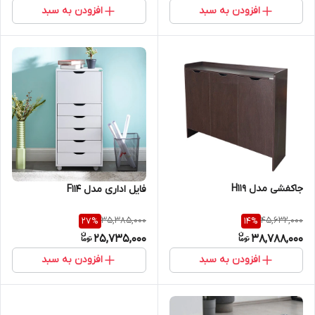
افزودن به سبد
افزودن به سبد
جاکفشی مدل H119
فایل اداری مدل F114
35,385,000
45,632,000
27
%
14
%
25,735,000
38,788,000
افزودن به سبد
افزودن به سبد