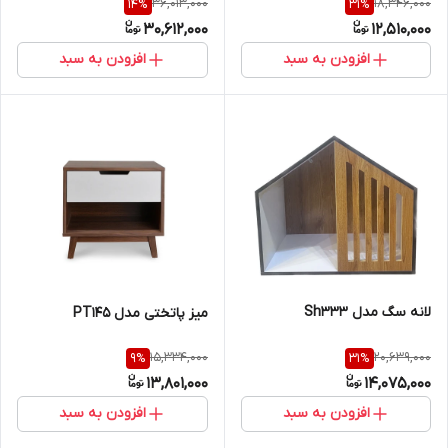
36,013,000
18,346,000
14
%
31
%
30,612,000
12,510,000
افزودن به سبد
افزودن به سبد
لانه سگ مدل Sh333
میز پاتختی مدل PT145
15,334,000
20,639,000
9
%
31
%
13,801,000
14,075,000
افزودن به سبد
افزودن به سبد