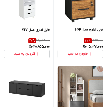
فایل اداری مدل F144
فایل اداری مدل F127
28,813,000
21,131,000
27
%
27
%
20,955,000
15,371,000
افزودن به سبد
افزودن به سبد