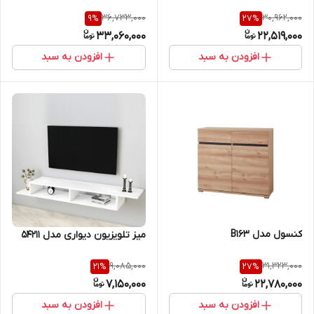
36,733,000
30,962,000
9
%
27
%
33,060,000
22,519,000
افزودن به سبد
افزودن به سبد
کنسول مدل B163
میز تلویزیون دیواری مدل 54211
9,085,000
31,323,000
21
%
27
%
7,150,000
22,780,000
افزودن به سبد
افزودن به سبد