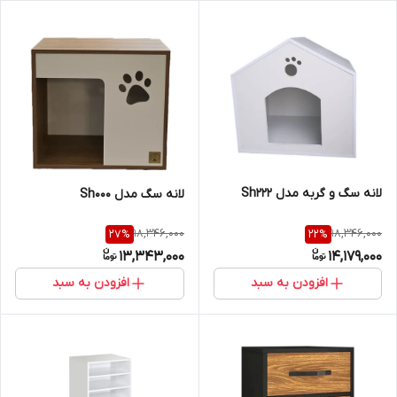
لانه سگ و گربه مدل Sh222
لانه سگ مدل Sh000
18,346,000
18,346,000
27
%
22
%
13,343,000
14,179,000
افزودن به سبد
افزودن به سبد