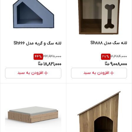
لانه سگ مدل Sh888
لانه سگ و گربه مدل Sh666
33,938,000
12,384,000
44
%
27
%
18,821,000
9,008,000
افزودن به سبد
افزودن به سبد