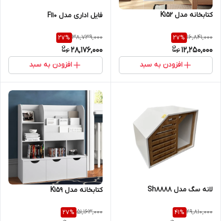
کتابخانه مدل K152
فایل اداری مدل F110
38,739,000
16,841,000
27
%
27
%
28,176,000
12,250,000
افزودن به سبد
افزودن به سبد
لانه سگ مدل Sh8888
کتابخانه مدل K159
51,163,000
29,810,000
27
%
41
%