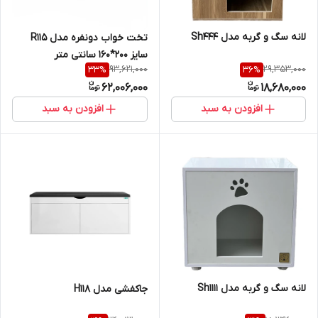
لانه سگ و گربه مدل Sh444
تخت خواب دونفره مدل R115
سایز 200*160 سانتی متر
93,621,000
29,353,000
33
%
36
%
62,006,000
18,680,000
افزودن به سبد
افزودن به سبد
لانه سگ و گربه مدل Sh1111
جاکفشی مدل H118