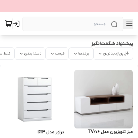
پیشنهاد شگفت‌انگیز
پربازدیدترین
برندها
قیمت
دسته‌بندی
فقط م
میز تلویزیون مدل TV206
دراور مدل D113