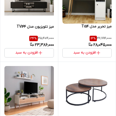
میز تحریر مدل T154
میز تلویزیون مدل TV144
35,474,000
32,994,000
34
%
14
%
23,386,000
28,045,000
افزودن به سبد
افزودن به سبد