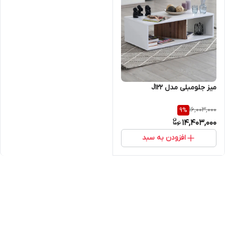
میز جلومبلی مدل J122
16,003,000
9
%
14,403,000
افزودن به سبد