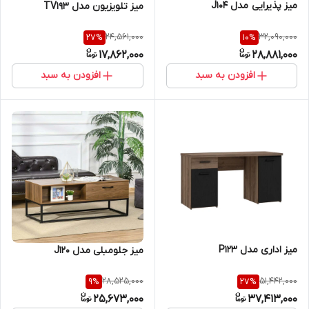
میز پذیرایی مدل J104
میز تلویزیون مدل TV193
24,561,000
32,090,000
27
%
10
%
17,862,000
28,881,000
افزودن به سبد
افزودن به سبد
میز اداری مدل P123
میز جلومبلی مدل J120
28,525,000
51,442,000
9
%
27
%
25,673,000
37,413,000