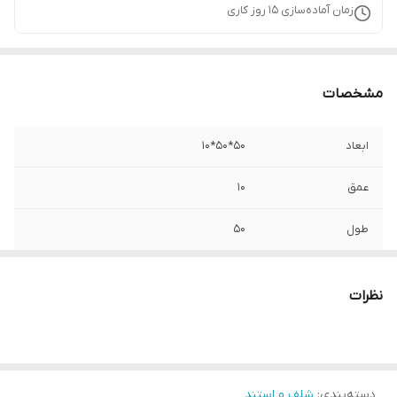
زمان آماده‌سازی
15
روز کاری
مشخصات
ابعاد
50*50*10
عمق
10
طول
50
ارتفاع
50
نظرات
دسته‌بندی
:
شلف و استند