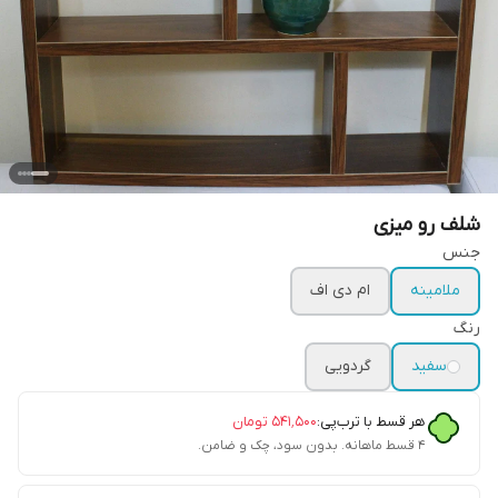
شلف رو میزی
جنس
ملامینه
ام دی اف
رنگ
سفید
گردویی
هر قسط با ترب‌پی:
۵۴۱٬۵۰۰
تومان
۴ قسط ماهانه. بدون سود، چک و ضامن.