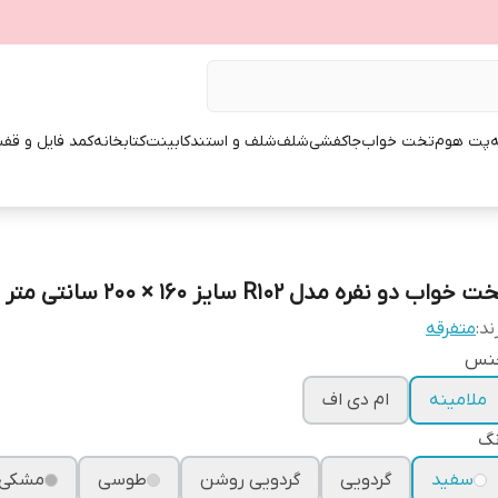
ه
پت هوم
تخت خواب
جاکفشی
شلف
شلف و استند
کابینت
کتابخانه
کمد فایل و قفس
ت خواب دو نفره مدل R102 سایز 160 × 200 سانتی متر
ند:
متفرقه
نس
ملامینه
ام دی اف
نگ
سفید
گردویی
گردویی روشن
طوسی
مشکی