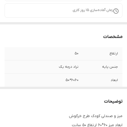
زمان آماده‌سازی
15
روز کاری
مشخصات
ارتفاع
50
جنس پایه
نراد درجه یک
ابعاد
6060*50
تعداد در بسته‌بندی
2عدد یک میز یک صندلی
توضیحات
ارتفاع پایه صندلی
30
میز و صندلی کودک طرح خرگوش
قطر صندلی
30
ابعاد میز 60*60 ارتفاع 50 سانت