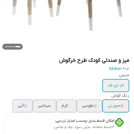
میز و صندلی کودک طرح خرگوش
برند:
متفرقه
جنس
ام دی اف
رنگ گوش
صورتی
طوسی
کرم
سرخابی
آبی
امکان قسط‌بندی برحسب اعتبار ترب‌پی
۴ قسط ماهانه. بدون سود، چک و ضامن.