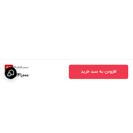
13,812,000
14
%
افزودن به سبد خرید
11,741,000