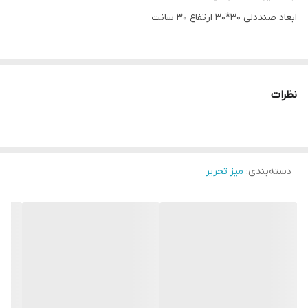
قطر
60
ابعاد صنددلی 30*30 ارتفاع 30 سانت
جنس پایه نراد
رنگ بندی دارد.
نظرات
صندلی اضافه هم قابل سفارش هست با پشتیبانی هماهنگ کنید.
مناسب سن یک تا 6 سال
دسته‌بندی
:
میز تحریر