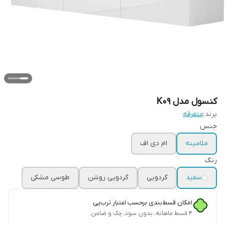
کنسول مدل K09
برند:
متفرقه
جنس
ملامینه
ام دی اف
رنگ
سفید
گردویی
گردویی روشن
طوسی مشکی
امکان قسط‌بندی برحسب اعتبار ترب‌پی
۴ قسط ماهانه. بدون سود، چک و ضامن.