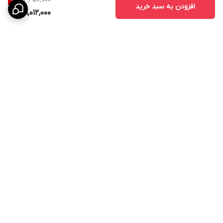
9
%
افزودن به سبد خرید
31,012,000
برگشت به بالا
پشتیبانی ۲۴ ساعته
۷ روز ضمانت بازگشت کالا