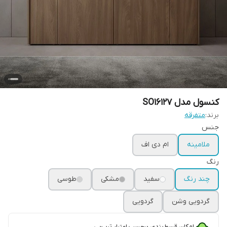
کنسول مدل SO16127
برند:
متفرقه
جنس
ملامینه
ام دی اف
رنگ
چند رنگ
سفید
مشکی
طوسی
گردویی وشن
گردویی
امکان قسط‌بندی برحسب اعتبار ترب‌پی