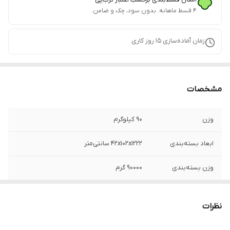
۴ قسط ماهانه. بدون سود، چک و ضامن.
زمان آماده‌سازی
15
روز کاری
مشخصات
وزن
90 کیلوگرم
ابعاد بسته‌بندی
42x102x1222 سانتی‌متر
وزن بسته‌بندی
90000 گرم
سایر توضیحات
رنگ چند رنگ بر اساس رنگ مدل موجود در
تصویر می باشد یرق آلات بسته به نوع جنس
نظرات
موجود در بازار ممکن است کمی متفاوت باشد
توجه داشته باشید که بعضی از عکس ها