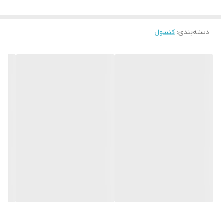
طراحی شده هستند و اتصالات در عکس دیده
نمی شود، جنس مورد نظر ، جنس ملامینه
هستند
دسته‌بندی
:
کنسول
ابعاد
120x100x40 سانتی‌متر
عرض
120
ارتفاع
100
عمق شلف
40