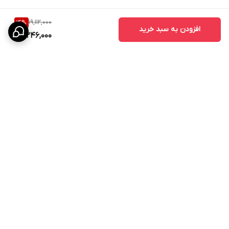
19,112,000
14
%
افزودن به سبد خرید
16,246,000
برگشت به بالا
پشتیبانی ۲۴ ساعته
۷ روز ضمانت بازگشت کالا