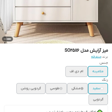
میز آرایش مدل SO25116
برند:
متفرقه
جنس
ملامینه
ام دی اف
رنگ
سفید
مشکی
طوسی
گردویی روشن
گردویی
امکان قسط‌بندی برحسب اعتبار ترب‌پی