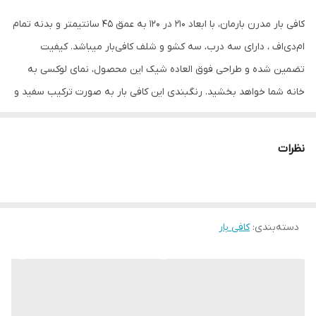
تعداد در
سه عدد
کافی بار مدرن بارمان، با ابعاد 210 در 120 به عمق 45 سانتیمتر و بدنه تمام
تعداد کشو
سه عدد
ام‌دی‌اف ، دارای سه درب، سه کشو و شلف کافی‌بار میباشد. کیفیت
سایر توضیحات
مشخصات فنی ابعاد 210 در 120 به عمق 45
تضمین شده و طراحی فوق العاده شیک این محصول، نمای لوکسی به
سانتیمتر تمام ام‌دی‌اف دارای سه درب، سه
خانه شما خواهد بخشید. رنگبندی این کافی بار به صورت ترکیب سفید و
کشو و شلف طراحی مدرن
گردویی بوده و تغییر رنگ در قسمت سفید اعمال میشود (رنگ قسمت
گردویی ثابت است).
نظرات
دسته‌بندی
:
کافی بار