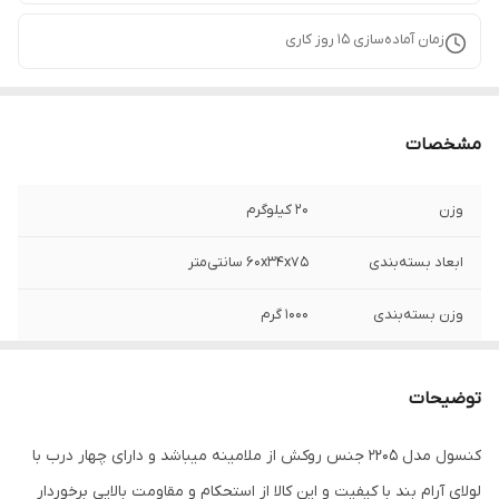
زمان آماده‌سازی
15
روز کاری
مشخصات
وزن
20 کیلوگرم
ابعاد بسته‌بندی
60x34x75 سانتی‌متر
وزن بسته‌بندی
1000 گرم
تعداد در
چهار عدد
توضیحات
ابعاد
60x34x75 سانتی‌متر
کنسول مدل 2205 جنس روکش از ملامینه میباشد و دارای چهار درب با
لولای آرام بند با کیفیت و این کالا از استحکام و مقاومت بالایی برخوردار