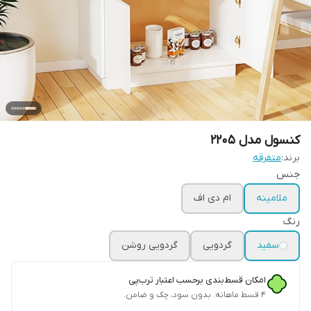
کنسول مدل 2205
برند:
متفرقه
جنس
ملامینه
ام دی اف
رنگ
سفید
گردویی
گردویی روشن
امکان قسط‌بندی برحسب اعتبار ترب‌پی
۴ قسط ماهانه. بدون سود، چک و ضامن.