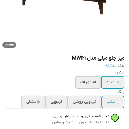
میز جلو مبلی مدل MW121
برند:
متفرقه
جنس
ملامینه
ام دی اف
رنگ
سفید
گردویی روشن
گردویی
مشکی
امکان قسط‌بندی برحسب اعتبار ترب‌پی
۴ قسط ماهانه. بدون سود، چک و ضامن.