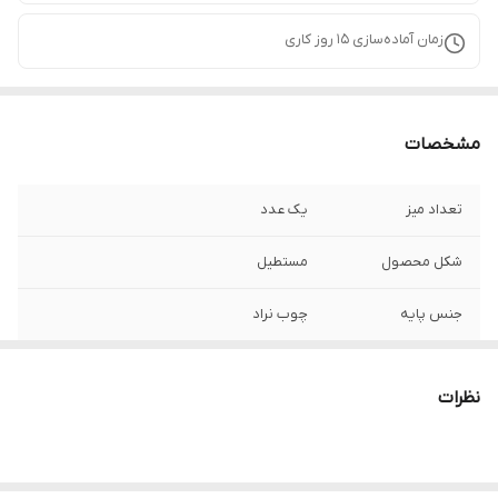
زمان آماده‌سازی
15
روز کاری
مشخصات
تعداد میز
یک عدد
شکل محصول
مستطیل
جنس پایه
چوب نراد
سایر توضیحات
قابلیت مونتاژ آسان پایه
نظرات
ابعاد
82*52*37 سانتی‌متر