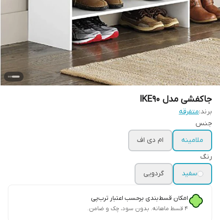
جاکفشی مدل IKE90
برند:
متفرقه
جنس
ملامینه
ام دی اف
رنگ
سفید
گردویی
امکان قسط‌بندی برحسب اعتبار ترب‌پی
۴ قسط ماهانه. بدون سود، چک و ضامن.