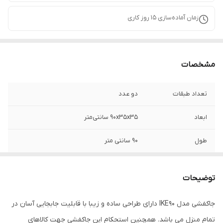
زمان آماده‌سازی
15
روز کاری
مشخصات
تعداد طبقات
دو عدد
ابعاد
90x35x35 سانتی‌متر
طول
90 سانتی متر
عمق
35 سانتی متر
توضیحات
ارتفاع
35 سانتی متر
جاکفشی مدل IKE90 دارای طراحی ساده و زیبا با قابلیت جابجایی آسان در
تمام منزل می باشد. همچنین استحکام این جاکفشی جهت کالاهای