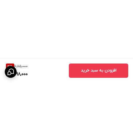
6,115,000
14
%
افزودن به سبد خرید
5,198,000