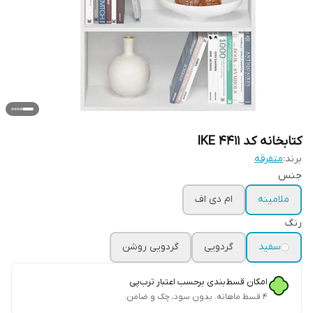
کتابخانه کد IKE 4411
برند:
متفرقه
جنس
ملامینه
ام دی اف
رنگ
سفید
گردویی
گردویی روشن
امکان قسط‌بندی برحسب اعتبار ترب‌پی
۴ قسط ماهانه. بدون سود، چک و ضامن.