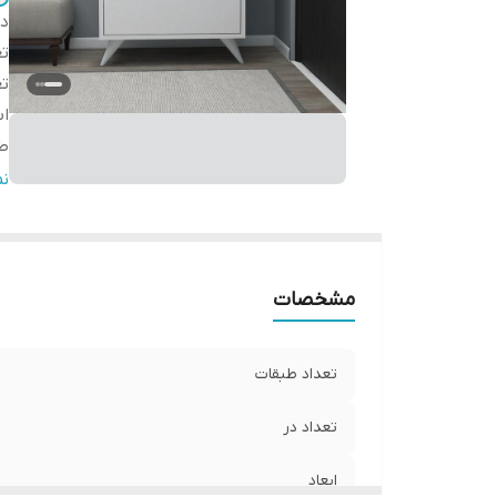
دس
تع
تع
اب
ط
ع
ن
ار
ار
ج
مشخصات
تعداد طبقات
تعداد در
ابعاد