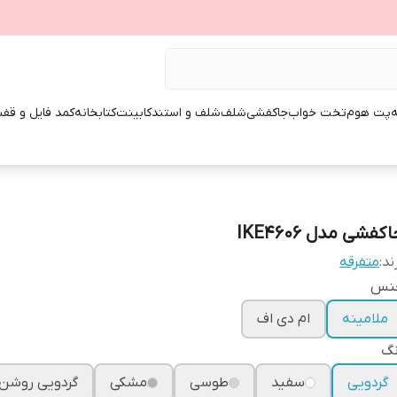
ه
پت هوم
تخت خواب
جاکفشی
شلف
شلف و استند
کابینت
کتابخانه
کمد فایل و قفس
کفشی مدل IKE4606
ند:
متفرقه
نس
ملامینه
ام دی اف
نگ
گردویی
سفید
طوسی
مشکی
گردویی روشن