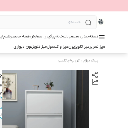
دسته‌بندی محصولات
خانه
پیگیری سفارش
همه محصولات
پای
میز تحریر
میز تلویزیون
میز و کنسول
میز تلویزیون دیواری
پینک دیزاین گروپ
/
جاکفشی
جا
بر
ج
ر