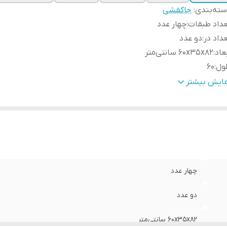
ته‌بندی
:
جاکفشی
داد طبقات
:
چهار عدد
داد در
:
دو عدد
عاد
:
60x35x82 سانتی‌متر
ول
:
60
مق
:
35
مایش بیشتر
تفاع
:
82
تفاع پایه
:
12
نس پایه
:
چوب نراد
چهار عدد
دو عدد
60x35x82 سانتی‌متر