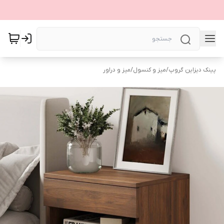
پینک دیزاین گروپ
/
میز و کنسول
/
میز و دراور