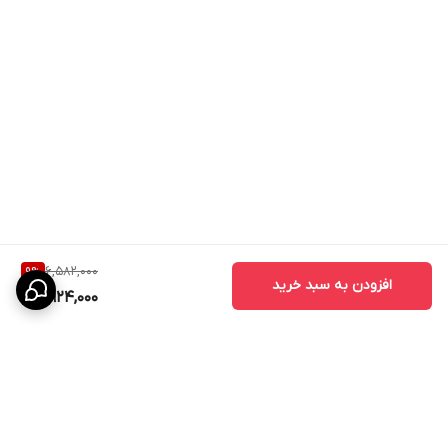
6,582,000
9
%
افزودن به سبد خرید
5,924,000