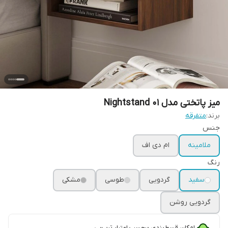
میز پاتختی مدل Nightstand 01
برند:
متفرقه
جنس
ملامینه
ام دی اف
رنگ
سفید
گردویی
طوسی
مشکی
گردویی روشن
امکان قسط‌بندی برحسب اعتبار ترب‌پی