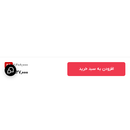
7,208,000
14
%
افزودن به سبد خرید
6,127,000