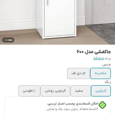
جاکفشی مدل 600
برند:
متفرقه
جنس
ملامینه
ام دی اف
رنگ
گردویی
سفید
گردویی روشن
طوسی
امکان قسط‌بندی برحسب اعتبار ترب‌پی
۴ قسط ماهانه. بدون سود، چک و ضامن.