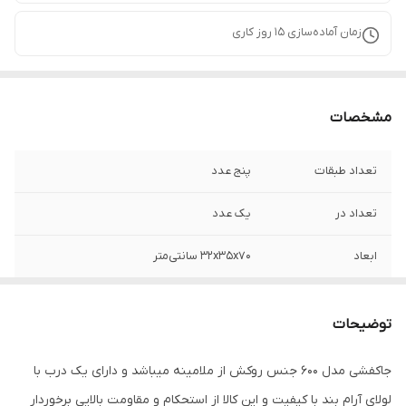
زمان آماده‌سازی
15
روز کاری
مشخصات
تعداد طبقات
پنج عدد
تعداد در
یک عدد
ابعاد
32x35x70 سانتی‌متر
عرض
32
توضیحات
عمق
35
جاکفشی مدل 600 جنس روکش از ملامینه میباشد و دارای یک درب با
ارتفاع
70
لولای آرام بند با کیفیت و این کالا از استحکام و مقاومت بالایی برخوردار