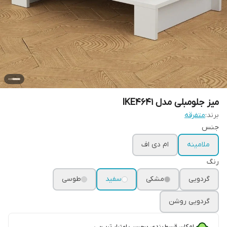
میز جلومبلی مدل IKE4641
برند:
متفرقه
جنس
ملامینه
ام دی اف
رنگ
گردویی
مشکی
سفید
طوسی
گردویی روشن
امکان قسط‌بندی برحسب اعتبار ترب‌پی