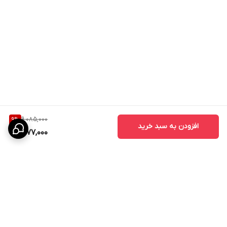
9,085,000
9
%
افزودن به سبد خرید
8,177,000