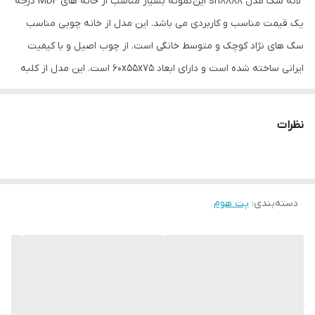
‎ لانه سگ مدل sh8888 این نمونه بسیار مناسب از خانه های MDF درجه
یک قیمت مناسب و کاربردی می باشد. این مدل از خانه چوبی مناسب
سگ های نژاد کوچک و متوسط خانگی است. از چوب اصیل و با کیفیت
ایرانی ساخته شده است و دارای ابعاد 60x55x75 است. این مدل از کلبه
چوبی سگ، دارای در وردوی ریلی با ریل های با کیفیت تایوانی می باشد،
اما همانطور که از تصویر مشخص است که درها طراحی سی ان سی شده
نظرات
و به طور روان باز و بسته میشود. در دو رنگ فیروزه ای سفید موجود و
رنگ های دیگراز جمله مشکی کرم طوسی را به زودی موجود خواهیم کرد.
‎نیمی از بخش ورودی کلبه برای ورود و خروج حیوان اختصاص داده شده
دسته‌بندی
:
پت هوم
است. سقف کلبه نیز کاملا پوشیده است و در فصول مختلف سال می
تواند در مقابل گرما و سرما و برف و باران عایق باشد. ‎فواید خرید خانه
چوبی سگ ‎شرح چند مورد از مهم ترین فواید خرید خانه چوبی سگ: 1.
حیوانات در صورت داشتن جای خواب مشخص خود را به آن محل متعلق
می دانند. 2. با قرار دادن این خانه، فضای نگهداری پت شما فوق العاده