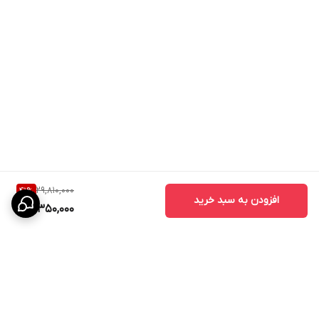
29,810,000
41
%
افزودن به سبد خرید
17,350,000