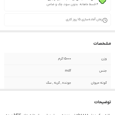
۴ قسط ماهانه. بدون سود، چک و ضامن.
زمان آماده‌سازی
15
روز کاری
مشخصات
وزن
15000 گرم
جنس
mdf
گونه حیوان
جونده , گربه , سگ
کشور سازنده
ایران
توضیحات
ابعاد
75x55x60 سانتی‌متر