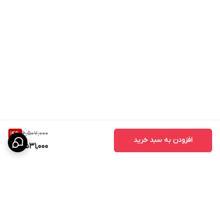
6,507,000
14
%
افزودن به سبد خرید
5,531,000