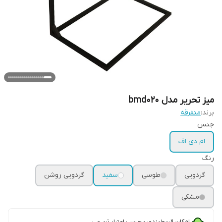
میز تحریر مدل bmd020
برند:
متفرقه
جنس
ام دی اف
رنگ
گردویی
طوسی
سفید
گردویی روشن
مشکی
امکان قسط‌بندی برحسب اعتبار ترب‌پی