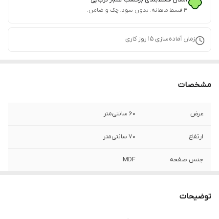
۴ قسط ماهانه. بدون سود، چک و ضامن.
زمان آماده‌سازی
15
روز کاری
مشخصات
عرض
60 سانتی‌متر
ارتفاع
70 سانتی‌متر
جنس صفحه
MDF
جنس پایه
فلز
توضیحات
طول:
40 سانتی‌متر