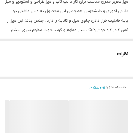
میز تحریر مدرن مناسب برای کار با لپ تاپ و میز طراحی و استودیو و میز
دانش آموزی و دانشجویی. همچنین این محصول به دلیل داشتن دو
پایه قابلیت قرار دادن جلوی مبل و کاناپه را دارد . جنس بدنه این میز از
آهن 2 در 2 و جوشCo2 بسیار مقاوم و گونیا جهت مقاوم سازی بیشتر
میز است . رنگ بدنه مشکی مات کوره ای استاتیک و کاملا ضد خش
میباشد . جنس صفحه از MDF درجه یک و نوار بسیار تمیز و با کیفیت
نظرات
میباشد. تمامی عکس های محصول عکس واقعای خود کالا میباشد
دسته‌بندی
:
میز تحریر