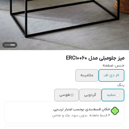
میز جلومبلی مدل ERC10060
جنس صفحه
ام دی اف
ملامینه
رنگ
سفید
گردویی
طوسی
امکان قسط‌بندی برحسب اعتبار ترب‌پی
۴ قسط ماهانه. بدون سود، چک و ضامن.