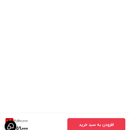
12,510,000
10
%
افزودن به سبد خرید
11,259,000