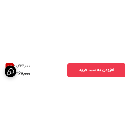
20,432,000
14
%
افزودن به سبد خرید
17,368,000