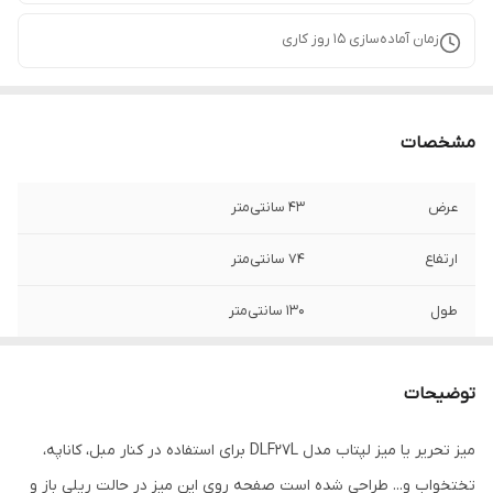
زمان آماده‌سازی
15
روز کاری
مشخصات
عرض
43 سانتی‌متر
ارتفاع
74 سانتی‌متر
طول
130 سانتی‌متر
امکانات
قابلت جمع شوندگی
توضیحات
سایر توضیحات
برای اجرای رنگ های خاص تماس بگیرید
میز تحریر یا میز لپتاب مدل DLF27L برای استفاده در کنار مبل، کاناپه،
تختخواب و... طراحی شده است صفحه روی این میز در حالت ریلی باز و