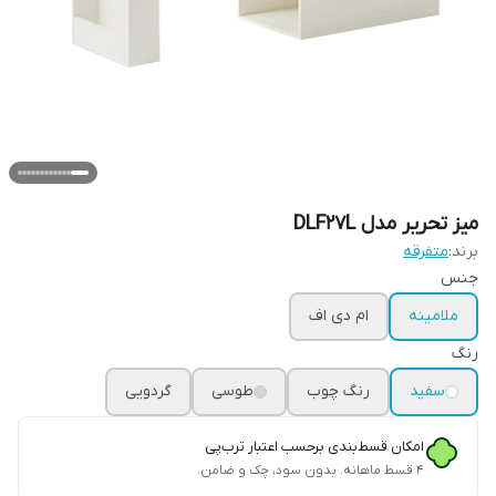
میز تحریر مدل DLF27L
برند:
متفرقه
جنس
ملامینه
ام دی اف
رنگ
سفید
رنگ چوب
طوسی
گردویی
امکان قسط‌بندی برحسب اعتبار ترب‌پی
۴ قسط ماهانه. بدون سود، چک و ضامن.