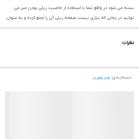
بسته می شود در واقع شما با استفاده از خاصیت ریلی بودن میز می
توانید در زمانی که نیازی نیست صفحه ریلی آن را جمع کرده و به عنوان
میز کنار مبلی استفاده کرد. با توجه به تصاویر به راحتی میتوانید مکانیزم
باز و بسته شدن تخت را ببینید. میز DLF27L از جنس لترون درجه یک
نظرات
ساخته شده برای خرید جنس ام دی اف می توانید دیگر محصولات دلفان
دکور را بررسی کنید. اطلاعات دقیق ابعادی در بین تصاویر محصول وجود
دارد. لطفا برای انتخاب رنگ دلخواه نمونه رنگ در تصاویر ببینید. لازم به
دسته‌بندی
:
میز تحریر
ذکر است میز در حالت مونتاژ شده ارسال می شود.