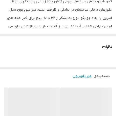
تجربیات و دانش سازه های چوبی نشان داده زیبایی و ماندگاری انواع
امکانات میز
کشو
دکورهای داخلی ساختمان در سادگی و ظرافت است. میز تلویزیون مدل
تلویزیون
اسرین با ابعاد جوابگو انواع نمایشگر از 32 تا 90 اینچ برای اکثر خانه های
امکانات
بازشوندگی
ایرانی طراحی شده از آنجا که این میز قابلیت باز و مونتاژ شدن دارد می
توان پایه ها را باز و با استفاده از فیتینگ(اتصال فرانسوی) آن را روی
تعداد کشو
دو عدد
دیوار نصب کنید. و به همین منظور دارای دفترچه راهنما نیز هست. از
نظرات
نوع پایه
ساده
نظر جادار بودن دو درب کمدی و دو کشو دارد وسایل بسیار زیادی در خود
جای می دهد و همین عمر باعث می شود از ریختوپاش اطراف تلویزیون
حداکثر طول
180
کم و انضباط خاصی را در محدوده نمایشگر ایجاد شود.
ارتفاع پایه
6
دسته‌بندی
:
میز تلویزیون
ابعاد بسته‌بندی
185x37x42 سانتی‌متر
ابعاد
180x35x40 سانتی‌متر
سایر توضیحات
برای اجرای رنگ های خاص تماس بگیرید