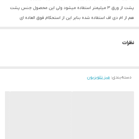
پشت از ورق 3 میلیمتر استفاده میشود ولی این محصول جنس پشت
تعداد کشو
دو عدد
هم از ام دی اف استفاده شده بنابر این از استحکام فوق العاده ای
برخوردار است. از دیگر خصوصیات بارز این محصول یراق آلات
نوع پایه
متصل
باکیفیتیست که استفاده از کشو ها و در ها را لذت بخش میکند.
نظرات
حداکثر طول
200
ارتفاع پایه
6
ابعاد بسته‌بندی
200x35x40 سانتی‌متر
دسته‌بندی
:
میز تلویزیون
ارتفاع
40 سانتی‌متر