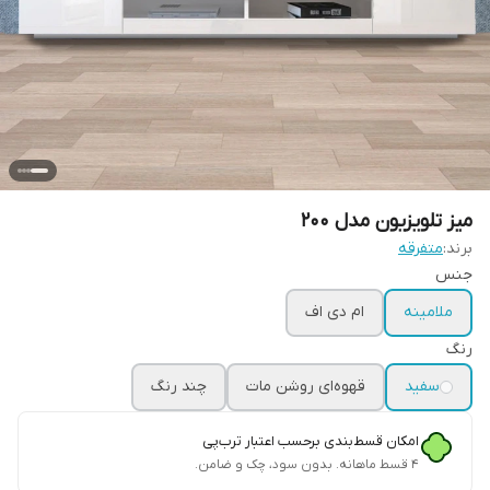
میز تلویزیون مدل 200
برند:
متفرقه
جنس
ملامینه
ام دی اف
رنگ
سفید
قهوه‌ای روشن مات
چند رنگ
امکان قسط‌بندی برحسب اعتبار ترب‌پی
۴ قسط ماهانه. بدون سود، چک و ضامن.