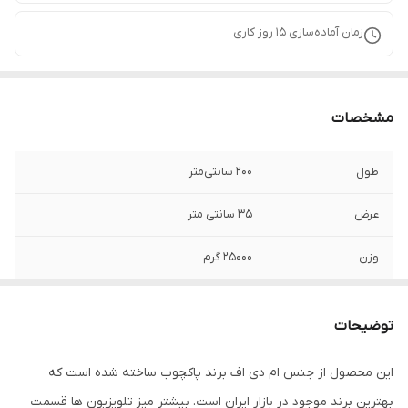
زمان آماده‌سازی
15
روز کاری
مشخصات
طول
200 سانتی‌متر
عرض
35 سانتی متر
وزن
25000 گرم
امکانات ظاهری
در
توضیحات
نوع کشو
مخفی
این محصول از جنس ام دی اف برند پاکچوب ساخته شده است که
امکانات میز
کشو
بهترین برند موجود در بازار ایران است. بیشتر میز تلویزیون ها قسمت
تلویزیون