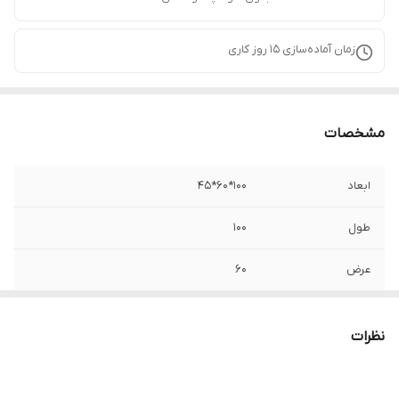
زمان آماده‌سازی
15
روز کاری
مشخصات
ابعاد
100*60*45
طول
100
عرض
60
عمق
45
نظرات
جنس پایه
نراد
تعداد کشو
2