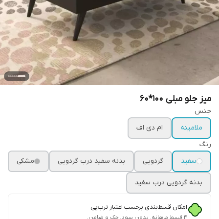
میز جلو مبلی 100*60
جنس
ملامینه
ام دی اف
رنگ
سفید
گردویی
بدنه سفید درب گردویی
مشکی
بدنه گردویی درب سفید
امکان قسط‌بندی برحسب اعتبار ترب‌پی
۴ قسط ماهانه. بدون سود، چک و ضامن.