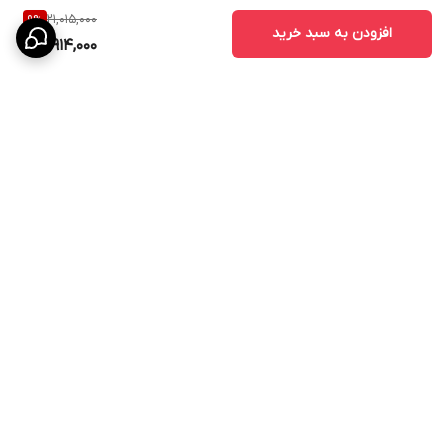
21,015,000
9
%
افزودن به سبد خرید
18,914,000
برگشت به بالا
پشتیبانی ۲۴ ساعته
۷ روز ضمانت بازگشت کالا