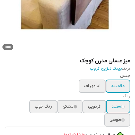
میز عسلی مدرن کوچک
برند:
پینک دیزاین گروپ
جنس
ملامینه
ام دی اف
رنگ
سفید
گردویی
مشکی
رنگ چوب
طوسی
هر قسط با ترب‌پی:
۳۷۹٬۷۵۰
تومان