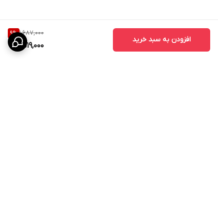
1,687,000
9
%
افزودن به سبد خرید
1,519,000
برگشت به بالا