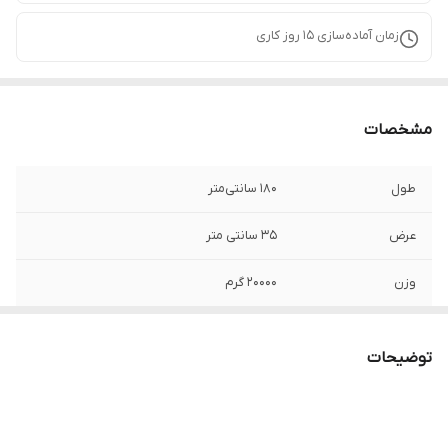
زمان آماده‌سازی
15
روز کاری
مشخصات
طول
180 سانتی‌متر
عرض
35 سانتی متر
وزن
20000 گرم
امکانات ظاهری
کشو
توضیحات
نوع کشو
مخفی
امکانات میز
کشو
تلویزیون