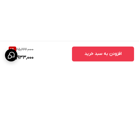
25,222,000
9
%
افزودن به سبد خرید
22,933,000
برگشت به بالا