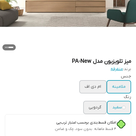
میز تلویزیون مدل PA-New
برند:
متفرقه
جنس
ملامینه
ام دی اف
رنگ
سفید
گردویی
امکان قسط‌بندی برحسب اعتبار ترب‌پی
۴ قسط ماهانه. بدون سود، چک و ضامن.