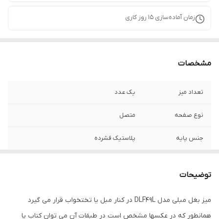
زمان آماده‌سازی
15
روز کاری
مشخصات
تعداد میز
یک عدد
نوع صفحه
متصل
جنس پایه
پلاستیک فشرده
ابعاد
70x35x60 سانتی‌متر
توضیحات
میز بغل مبلی مدل DLF49L در کنار مبل یا تختخواب قرار می گیرد
همانطور که در عکسها مشخص است در طبقات آن می توان کتاب یا