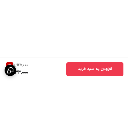
7,925,000
9
%
افزودن به سبد خرید
7,133,000