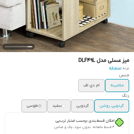
میز عسلی مدل DLF49L
برند:
متفرقه
جنس
ملامینه
ام دی اف
رنگ
گردویی روشن
گردویی
سفید
طوسی
امکان قسط‌بندی برحسب اعتبار ترب‌پی
۴ قسط ماهانه. بدون سود، چک و ضامن.