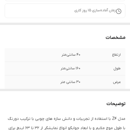
زمان آماده‌سازی
15
روز کاری
مشخصات
ارتفاع
40 سانتی‌متر
طول
160 سانتی‌متر
عرض
30 سانتی متر
وزن
28 گرم
توضیحات
امکانات ظاهری
پایه
مدل Z4 با استفاده از تجربیات و دانش سازه های چوبی با ترکیب دورنگ
نوع کشو
مگنت‌دار
با طول موج ملایم و با ابعاد جوابگو انواع نمایشگر از 32 تا 63 اینچ برای