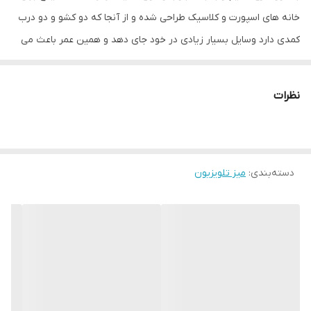
امکانات میز
کشو
خانه های اسپورت و کلاسیک طراحی شده و از آنجا که دو کشو و دو درب
تلویزیون
کمدی دارد وسایل بسیار زیادی در خود جای دهد و همین عمر باعث می
شود از ریختوپاش اطراف تلویزیون کم و انضباط خاصی را در محدوده
امکانات
بازشوندگی
نمایشگر ایجاد شود. لازم به ذکر است طبق عکس بارگذاری نماها در رنگ
نظرات
تعداد کشو
چهار عدد
با کنتراست مناسب با رنگ اصلی کار شده است به عنوان مثال میز سفید
با نما گردویی، یا میز قهوه ای سوخته با نما کرم و ... کار شده است.
نوع پایه
ساده
حداکثر طول
160
دسته‌بندی
:
میز تلویزیون
ارتفاع پایه
5
ابعاد بسته‌بندی
162 * 32 * 42 سانتی‌متر
ابعاد
160 * 30 * 40 سانتی‌متر