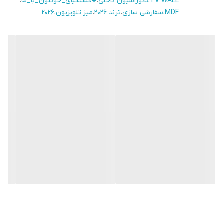
TV WALL
،
دکوراسیون داخلی
،
#قشنگیای_خونتون_با_ما
،
نظر را در قسمت توضیحات مشتری بنویسید.
MDF
،
سفارشی سازی
،
ترند ۲۰۲۶
،
میز تلویزیون
،
۲۰۲۶
این محصول با دو متریال MDF و ملامینه (نئوپان) ارائه میگردد. در
هنگام سفارش جنس مد نظر را انتخاب بفرمایید.
امکان سفارشی سازی این محصول وجود دارد.