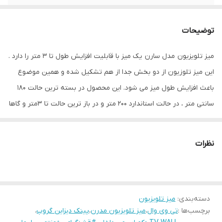
وزن
20000 گرم
توضیحات
امکانات ظاهری
در
میز تلویزیون مدل سارن یک میز با قابلیت افزایش طول تا 3 متر را دارد .
نوع کشو
مخفی
این میز تلوزیون از دو بخش جدا از هم تشکیل شده و همین موضوع
تعداد بازشو
سه عدد
باعث افزایش طول میز می شود. این محصول در بسته ترین حالت 180
سانتی متر ، در حالت استاندارد 200 متر و در باز ترین حالت تا 3متر و گاها
ابعاد بسته‌بندی
200×۴۰×۳۷سانتی‌متر
بیشتر افزایش طول دارد. همین ویژگی باعث شده این میز از پر فروش
ابعاد
200×40×40 سانتی‌متر
ترین محصولات باشد و طرفداران زیادی را به سوی خود جذب کند.این
نظرات
قابلیت محدودیت ابعاد در تغییر دکوراسیون تا حدود زیادی مرتفع کرده
است.
دسته‌بندی
:
میز تلویزیون
این محصول در رنگ های متنوع ای ارائه میگردد. دقت بفرمایید در
برچسب‌ها :
تی وی وال
،
میز تلویزیون مدرن
،
پینک دیزاین گروپ
،
هنگام ثبت سفارش و انتخاب گزینه چند رنگ حتما ترکیب دو رنگ مد