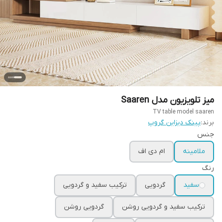
میز تلویزیون مدل Saaren
TV table model saaren
برند:
پینک دیزاین گروپ
جنس
ملامینه
ام دی اف
رنگ
سفید
گردویی
ترکیب سفید و گردویی
ترکیب سفید و گردویی روشن
گردویی روشن