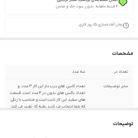
۴ قسط ماهانه. بدون سود، چک و ضامن.
زمان آماده‌سازی
15
روز کاری
مشخصات
تعداد در
سه عدد
سایر توضیحات
تعداد کابین های درب دار این کار ۳ عدد، و
تعداد باکس های بدون در ۴ عدد است. قسمت
های سفید این کار ثابت است و متناسب با رنگی
که شما انتخاب می کنید بقیه کار تغییر می کند،
و فقط رنگ سفید این کار تمام سفید است.
توضیحات
ابعاد
110x40x90 سانتی‌متر