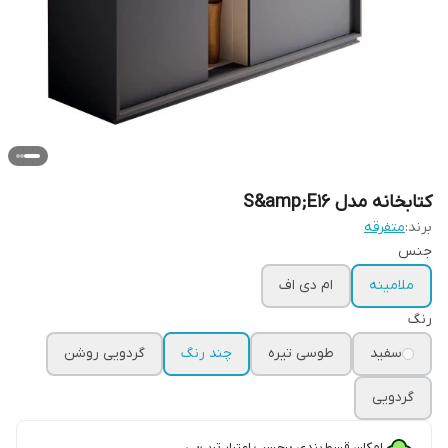
کتابخانه مدل S&amp;E16
برند:
متفرقه
جنس
ملامینه
ام دی اف
رنگ
سفید
طوسی تیره
چند رنگ
گردویی روشن
گردویی
امکان قسط‌بندی برحسب اعتبار ترب‌پی