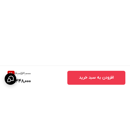
16,053,000
9
%
افزودن به سبد خرید
14,448,000