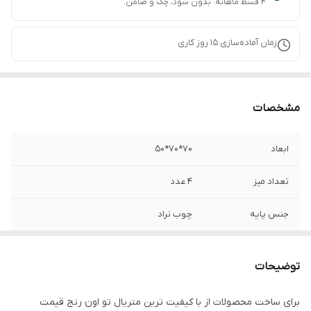
۴ قسط ماهانه. بدون سود، چک و ضامن.
زمان آماده‌سازی
15
روز کاری
مشخصات
ابعاد
70*70*50
تعداد میز
4 عدد
جنس پایه
چوب نراد
اقلام همراه
میز عسلی
توضیحات
قطر
70
برای ساخت محصولات از با کیفیت ترین متریال تو اون رنج قیمت