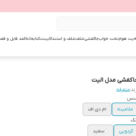
ه
پت هوم
تخت خواب
جاکفشی
شلف
شلف و استند
کابینت
کتابخانه
کمد فایل و قفس
اکفشی مدل الیت
ند:
متفرقه
نس
ملامینه
ام دی اف
نگ
گردویی
سفید