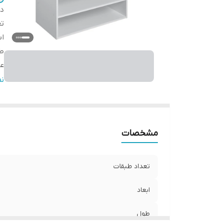
دس
تع
اب
ط
ع
ار
ن
مشخصات
تعداد طبقات
ابعاد
طول