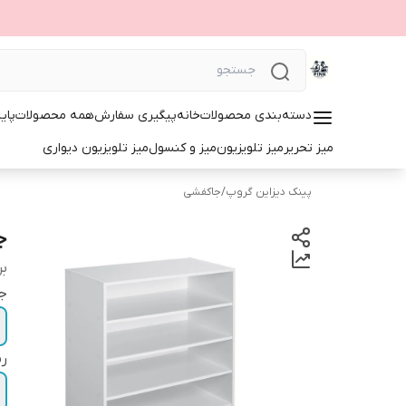
دسته‌بندی محصولات
خانه
پیگیری سفارش
همه محصولات
پای
میز تحریر
میز تلویزیون
میز و کنسول
میز تلویزیون دیواری
پینک دیزاین گروپ
/
جاکفشی
ج
بر
ج
ر