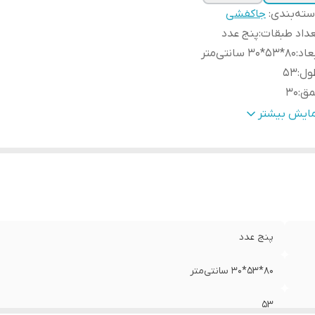
ته‌بندی
:
جاکفشی
داد طبقات
:
پنج عدد
عاد
:
۸۰*۵۳*۳۰ سانتی‌متر
ول
:
53
مق
:
30
تفاع
:
80
مایش بیشتر
پنج عدد
۸۰*۵۳*۳۰ سانتی‌متر
53