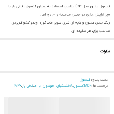
کنسول مدرن مدل B113 مناسب استفاده به عنوان کنسول ، کافی بار یا
وزن
60 کیلوگرم
میز آرایش .داری دو جنس ملامینه و ام دی اف .
ابعاد بسته‌بندی
100×35×120 سانتی‌متر
رنگ بندی متنوع و پایه ای فلزی سوپر مات کوره ای.دو کشو کاربردی
مناسب برای هر سلیقه ای.
وزن بسته‌بندی
60000 گرم
ما در پینک دیزاین گروپ کنارتونیم تا خونتون رو به زیبا ترین حالت
جنس پایه
فلز کوره ای سوپر مات مشکی
ممکن چیدمان کنید.
نظرات
#قشنگیای_خونتون_با_ما
دسته‌بندی
:
کنسول
برچسب‌ها :
MDF
،
کنسول
،
#قشنگیای_خونتون_با_ما
،
کافی بار
،
2027