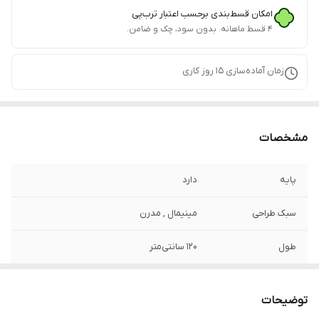
امکان قسط‌بندی برحسب اعتبار ترب‌پی
۴ قسط ماهانه. بدون سود، چک و ضامن.
زمان آماده‌سازی
15
روز کاری
مشخصات
پایه
دارد
سبک طراحی
مینیمال , مدرن
طول
120 سانتی‌متر
وضعیت کالا
مونتاژ شده
توضیحات
ابعاد
120x35x100 سانتی‌متر