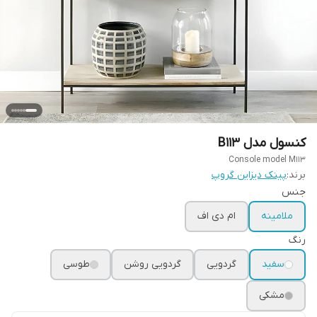
کنسول مدل B113
Console model M113
برند:
پینک دیزاین گروپ
جنس
ملامینه
ام دی اف
رنگ
سفید
گردویی
گردویی روشن
طوسی
مشکی