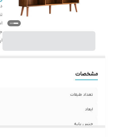
دس
تع
اب
ج
ار
مشخصات
تعداد طبقات
ابعاد
جنس پایه