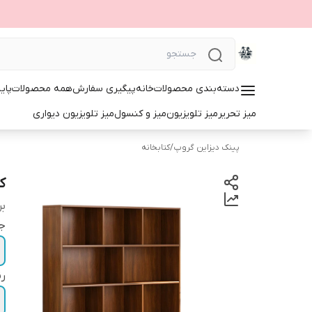
دسته‌بندی محصولات
خانه
پیگیری سفارش
همه محصولات
پای
میز تحریر
میز تلویزیون
میز و کنسول
میز تلویزیون دیواری
پینک دیزاین گروپ
/
کتابخانه
کت
بر
ج
ر