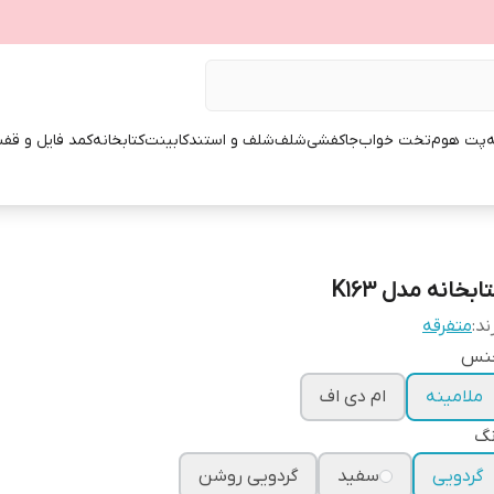
ه
پت هوم
تخت خواب
جاکفشی
شلف
شلف و استند
کابینت
کتابخانه
کمد فایل و قفس
ابخانه مدل K163
ند:
متفرقه
نس
ملامینه
ام دی اف
نگ
گردویی
سفید
گردویی روشن