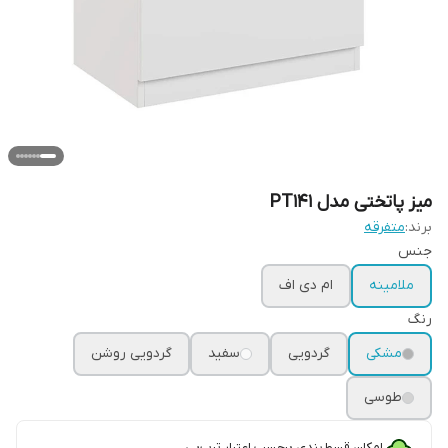
میز پاتختی مدل PT141
برند:
متفرقه
جنس
ملامینه
ام دی اف
رنگ
مشکی
گردویی
سفید
گردویی روشن
طوسی
امکان قسط‌بندی برحسب اعتبار ترب‌پی