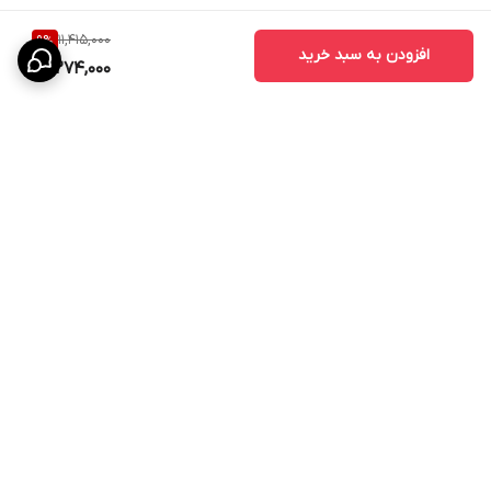
11,415,000
9
%
افزودن به سبد خرید
10,274,000
برگشت به بالا
پشتیبانی ۲۴ ساعته
۷ روز ضمانت بازگشت کالا