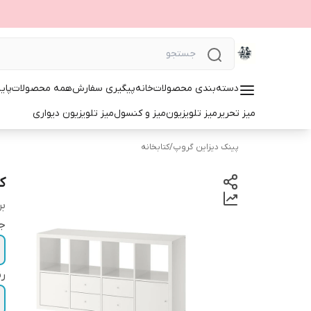
دسته‌بندی محصولات
خانه
پیگیری سفارش
همه محصولات
پای
میز تحریر
میز تلویزیون
میز و کنسول
میز تلویزیون دیواری
پینک دیزاین گروپ
/
کتابخانه
کت
بر
ج
ر