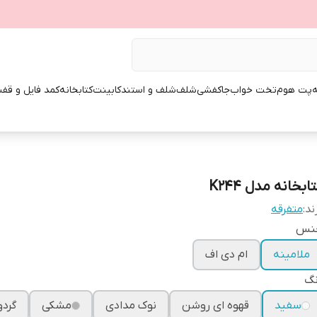
ه
پت هوم
تخت خواب
جاکفشی
شلف
شلف و استند
کابینت
کتابخانه
کمد فایل و قفس
ابخانه مدل K244
ند:
متفرقه
نس
ملامینه
ام دی اف
نگ
سفید
قهوه ای روشن
نوک مدادی
مشکی
گرد