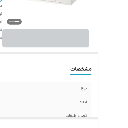
دس
نو
اب
تع
ت
مشخصات
نوع
ابعاد
تعداد طبقات