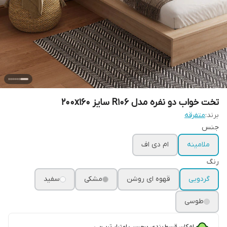
تخت خواب دو نفره مدل R106 سایز 200x160
برند:
متفرقه
جنس
ملامینه
ام دی اف
رنگ
گردویی
قهوه ای روشن
مشکی
سفید
طوسی
امکان قسط‌بندی برحسب اعتبار ترب‌پی