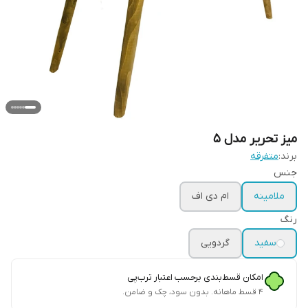
میز تحریر مدل 5
برند:
متفرقه
جنس
ملامینه
ام دی اف
رنگ
سفید
گردویی
امکان قسط‌بندی برحسب اعتبار ترب‌پی
۴ قسط ماهانه. بدون سود، چک و ضامن.