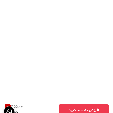
12,551,000
9
%
افزودن به سبد خرید