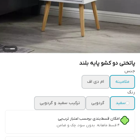
پاتختی دو کشو پایه بلند
جنس
ملامینه
ام دی اف
رنگ
سفید
گردویی
ترکیب سفید و گردویی
امکان قسط‌بندی برحسب اعتبار ترب‌پی
۴ قسط ماهانه. بدون سود، چک و ضامن.