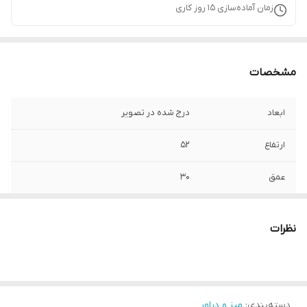
زمان آماده‌سازی
15
روز کاری
مشخصات
ابعاد
درج شده در تصویر
ارتفاع
52
عمق
30
طول
40
نظرات
ارتفاع پایه
30
جنس پایه
نراد
دسته‌بندی
:
میز و دراور