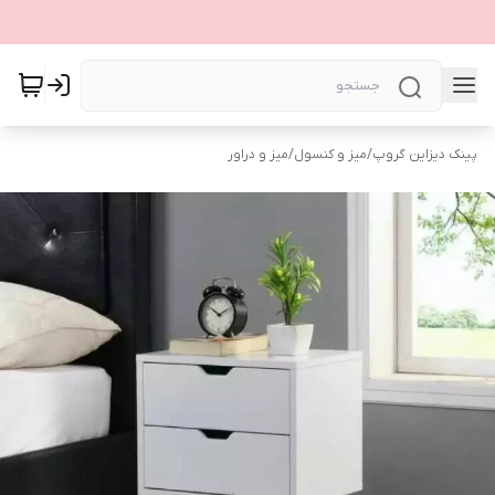
پینک دیزاین گروپ
/
میز و کنسول
/
میز و دراور