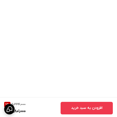
15,334,000
9
%
افزودن به سبد خرید
13,801,000