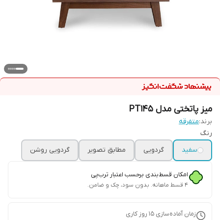
میز پاتختی مدل PT145
برند:
متفرقه
رنگ
سفید
گردویی
مطابق تصویر
گردویی روشن
امکان قسط‌بندی برحسب اعتبار ترب‌پی
۴ قسط ماهانه. بدون سود، چک و ضامن.
زمان آماده‌سازی
15
روز کاری