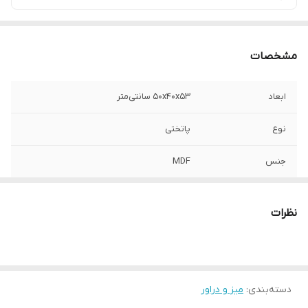
مشخصات
ابعاد
50x40x53 سانتی‌متر
نوع
پاتختی
جنس
MDF
جنس پایه
چوب نراد
نظرات
دسته‌بندی
:
میز و دراور